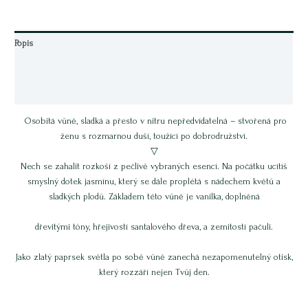
Popis
Další informace
Hodnocení (0)
Osobitá vůně, sladká a přesto v nitru nepředvídatelná – stvořená pro
ženu s rozmarnou duší, toužící po dobrodružství.
​▽
Nech se zahalit rozkoší z pečlivě vybraných esencí. Na počátku ucítíš
smyslný dotek jasmínu, který se dále proplétá s nádechem květů a
sladkých plodů. Základem této vůně je vanilka, doplněná
dřevitými tóny, hřejivostí santalového dřeva, a zemitostí pačuli.
Jako zlatý paprsek světla po sobě vůně zanechá nezapomenutelný otisk,
který rozzáří nejen Tvůj den.