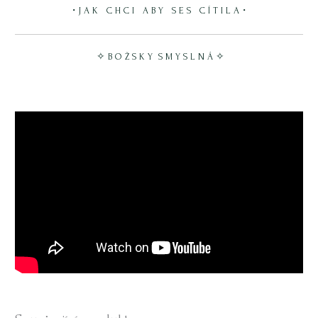
・J A K C H C I A B Y S E S C Í T I L A・
✧ B O Ž S K Y S M Y S L N Á ✧