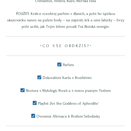
Osmantus, Ambra, Růže, Mořská řasa
POUŽITÍ: Krátce rozehřej parfém v dlaních, a poté ho špičkou
ukazováčku nanes na pulzní body – na zápěstí, krk a ušní lalůčky – brzy
poté ucítíš, jak Tvým tělem proudí Tvá Božská energie.
・C O V Š E O B D R Ž Í Š ?・
Parfém
Dekorativní Karta s Poselstvím
Brožura s Mytologií, Poezií a s mnou psaným Textem
Playlist ,For the Goddess of Aphrodite‘
Ovoněná Afirmace k Posílení Sebelásky