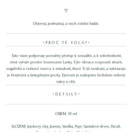
▽
Objevuj, podmaňuj, a nech ostatní hádat.
・P R O Č T Ě V O L Á ?・
Tato vůně podporuje posvátný přístup k sexualitě, a k sebehodnotě,
čímž vytváří prostor bezmezné Lásky. Tyto vibrace rozpouští strach,
negativitu a veškeré vzorce z minulosti, které Ti již neslouží, a nahrazuje
je hřejivými a láskyplnými pocity. Zároveň je nejlepším léčitelem srdeční
čakry a citů.
・D E T A I L Y・
OBJEM: 10 ml
SLOŽENÍ: Jojobový olej, Jasmín, Vanilka, Pepř, Santalové dřevo, Pačuli,