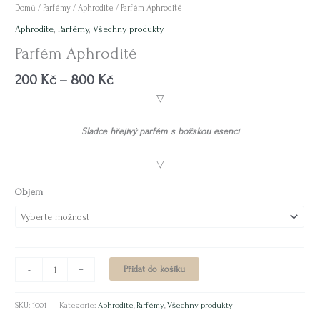
Domů
/
Parfémy
/
Aphrodite
/ Parfém Aphrodité
Aphrodite
,
Parfémy
,
Všechny produkty
Parfém Aphrodité
200
Kč
–
800
Kč
▽
Sladce hřejivý parfém s božskou esencí
▽
Objem
Přidat do košíku
-
+
SKU:
1001
Kategorie:
Aphrodite
,
Parfémy
,
Všechny produkty