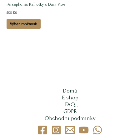
stránce
Persephoné: Kalhotky s Dark Vibe
produktu
500
Kč
Výběr možností
Domů
E-shop
FAQ
GDPR
Obchodní podmínky